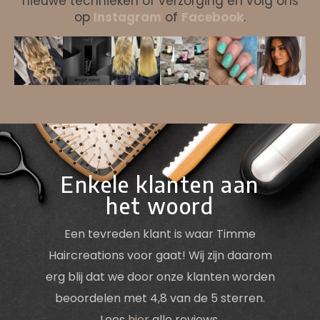
nieuwe technieken of verzorging en volg ons
op
Instagram
of
Facebook
.
Enkele klanten aan
het woord
Een tevreden klant is waar Timme
Haircreations voor gaat! Wij zijn daarom
erg blij dat we door onze klanten worden
beoordelen met 4,8 van de 5 sterren.
Lees
hier
alle reviews.