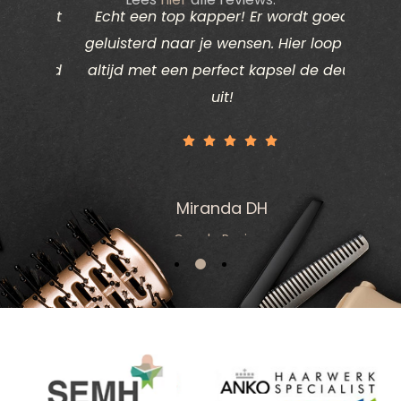
ik het
Echt een top kapper! Er wordt goed
Ik d
vind.
geluisterd naar je wensen. Hier loop je
deze k
k goed
altijd met een perfect kapsel de deur
eden
uit!
Miranda DH
Google Reviews