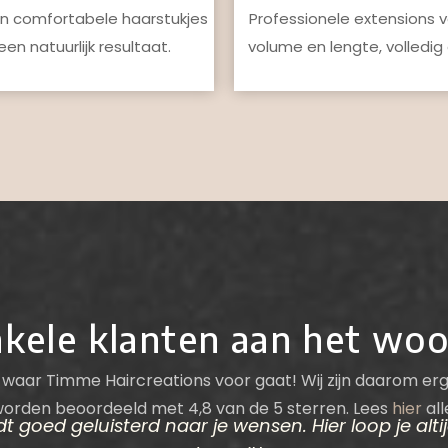
Professionele extensions 
en comfortabele haarstukjes
volume en lengte, volledig
en natuurlijk resultaat.
kele klanten aan het wo
 waar Timme Haircreations voor gaat! Wij zijn daarom erg
worden beoordeeld met 4,8 van de 5 sterren. Lees
hier
all
t goed geluisterd naar je wensen. Hier loop je alt