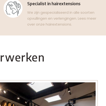
Specialist in hairextensions
We zijn gespecialiseerd in alle soorten
opvullingen en verlengingen. Lees meer
over onze hairextensions.
aarwerken