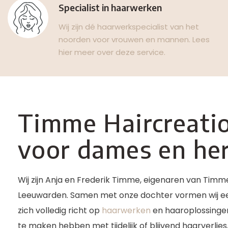
Specialist in haarwerken
Wij zijn dé haarwerkspecialist van het
noorden voor vrouwen en mannen. Lees
hier meer over deze service.
Timme Haircreatio
voor dames en he
Wij zijn Anja en Frederik Timme, eigenaren van Timme
Leeuwarden. Samen met onze dochter vormen wij ee
zich volledig richt op
haarwerken
en haaroplossinge
te maken hebben met tijdelijk of blijvend haarverlies