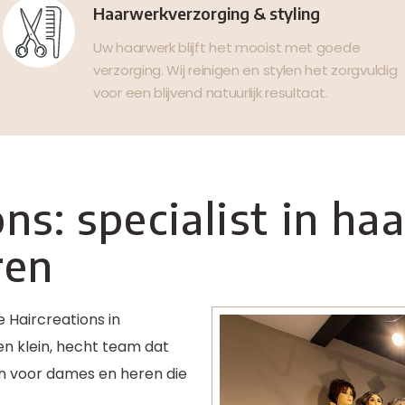
Haarwerkverzorging & styling
Uw haarwerk blijft het mooist met goede
verzorging. Wij reinigen en stylen het zorgvuldig
voor een blijvend natuurlijk resultaat.
ns: specialist in h
ren
 Haircreations in
n klein, hecht team dat
n voor dames en heren die
.