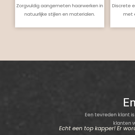
Zorgvuldig aangemeten haarwerken in
Discrete 
natuurlijke stijlen en materialen.
met e
En
Een tevreden klant is
klanten 
dewerkers die hun
Echt een top kapper! Er word