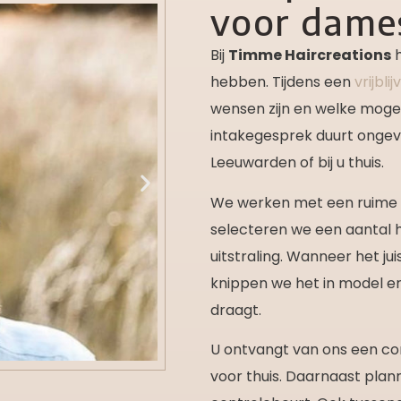
voor dame
Bij
Timme Haircreations
h
hebben. Tijdens een
vrijbl
wensen zijn en welke mogeli
intakegesprek duurt ongeve
Leeuwarden of bij u thuis.
We werken met een ruime 
selecteren we een aantal h
uitstraling. Wanneer het ju
knippen we het in model en 
draagt.
U ontvangt van ons een co
voor thuis. Daarnaast plan