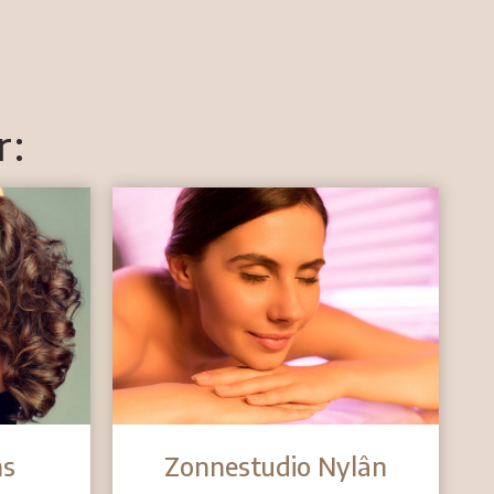
r:
ns
Zonnestudio Nylân