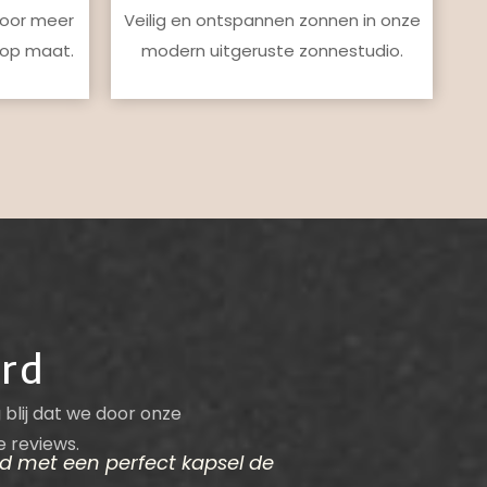
voor meer
Veilig en ontspannen zonnen in onze
 op maat.
modern uitgeruste zonnestudio.
ord
 blij dat we door onze
e reviews.
ijd met een perfect kapsel de
Ik deel niet sn