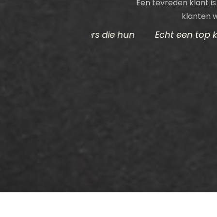
Een tevreden klant is
klanten 
dewerkers die hun
Echt een top kapper! Er word