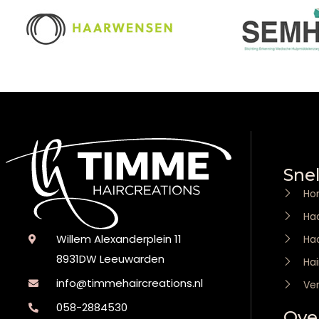
Snel
Ho
Ha
Willem Alexanderplein 11
Haa
8931DW Leeuwarden
Hai
info@timmehaircreations.nl
Ve
058-2884530
Ove