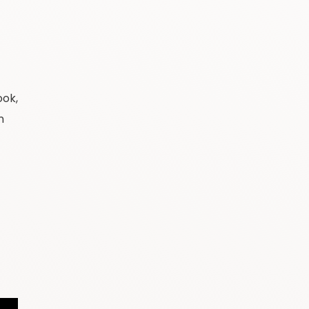
ook,
n