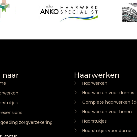
 naar
Haarwerken
me
Haarwerken
Haarwerken voor dames
arwerken
Complete haarwerken (
rstukjes
Haarwerken voor heren
rexensions
Haarstukjes
rgoeding zorgverzekering
Haarstukjes voor dames
r ons