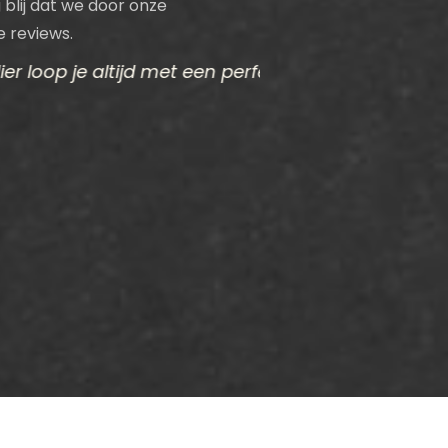
 blij dat we door onze
e reviews.
ijd met een perfect kapsel de
Ik deel niet sn