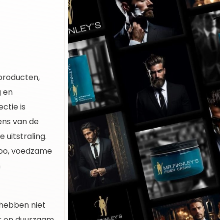
producten,
g en
ctie is
ens van de
 uitstraling.
poo, voedzame
n
e hebben niet
ar en duurzaam