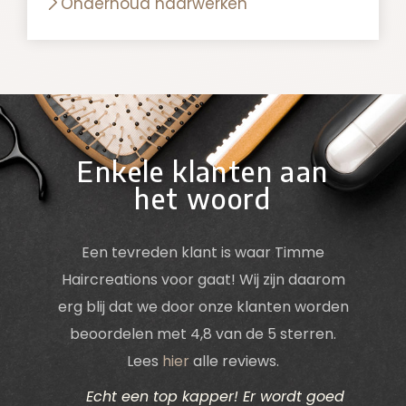
Onderhoud haarwerken
Enkele klanten aan
het woord
Een tevreden klant is waar Timme
Haircreations voor gaat! Wij zijn daarom
erg blij dat we door onze klanten worden
beoordelen met 4,8 van de 5 sterren.
Lees
hier
alle reviews.
ik het
Echt een top kapper! Er wordt goed
Ik d