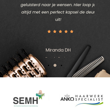
vind.
geluisterd naar je wensen. Hier loop je
deze k
k goed
altijd met een perfect kapsel de deur
eden
uit!
Miranda DH
Google Reviews