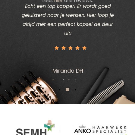
Lees
hier
alle reviews.
ik het
Echt een top kapper! Er wordt goed
Ik d
vind.
geluisterd naar je wensen. Hier loop je
deze k
k goed
altijd met een perfect kapsel de deur
eden
uit!
Miranda DH
Google Reviews