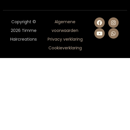
Copyright ©
Algemene
2026 Timme
voorwaarden
Haircreations
Privacy verklaring
Cookieverklaring