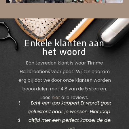
Enkele klanten aan
het woord
Een tevreden klant is waar Timme
Haircreations voor gaat! Wij zijn daarom
erg blij dat we door onze klanten worden
beoordelen met 4,8 van de 5 sterren.
Lees
hier
alle reviews.
ik het
Echt een top kapper! Er wordt goed
Ik d
vind.
geluisterd naar je wensen. Hier loop je
deze k
k goed
altijd met een perfect kapsel de deur
eden
uit!