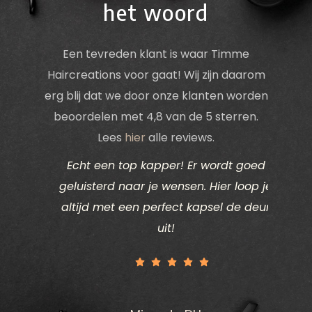
het woord
Een tevreden klant is waar Timme
Haircreations voor gaat! Wij zijn daarom
erg blij dat we door onze klanten worden
beoordelen met 4,8 van de 5 sterren.
Lees
hier
alle reviews.
ik het
Echt een top kapper! Er wordt goed
Ik d
vind.
geluisterd naar je wensen. Hier loop je
deze k
k goed
altijd met een perfect kapsel de deur
eden
uit!