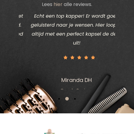
Lees
hier
alle reviews.
ik het
Echt een top kapper! Er wordt goed
Ik d
vind.
geluisterd naar je wensen. Hier loop je
deze k
k goed
altijd met een perfect kapsel de deur
eden
uit!
Miranda DH
Google Reviews